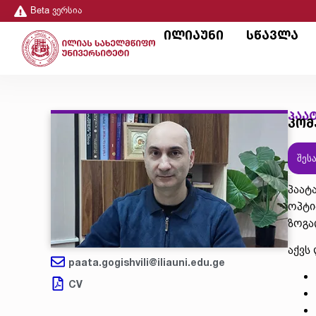
Beta ვერსია
ილიაუნი
სწავლა
პაა
კომ
შეს
პაატ
ოპტი
ზოგა
აქვს
paata.gogishvili@iliauni.edu.ge
CV