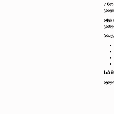
7 წლ
განვ
აქვს
გაძღ
პრაქ
სამ
ხელო