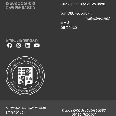
დამატებითი
ბიბლიოთეკა
კონტაქტი
ინფორმაცია
საიტის რუკა
ელ.
კანცელარია
ა - ჰ
ინდექსი
სოც. ქსელები
კონფიდენციალურობის
© 2026 ილიას სახელმწიფო
პოლიტიკა
უნივერსიტეტი