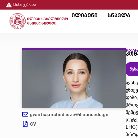
Beta ვერსია
ილიაუნი
სწავლა
გვა
კომ
შეს
გვან
უნივ
ფიზი
პროგ
შემც
gvantsa.mchedlidze@iliauni.edu.ge
დეტე
CV
LHC)
პროც