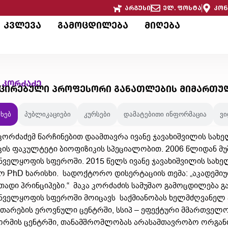
არგუსი
ელ. ფოსტა
კონ
კვლევა
გამოცდილება
მიღება
ა კორძაძე
ცირებული პროფესორი განათლების მიმართუ
ახებ
პუბლიკაციები
კურსები
დამატებითი ინფორმაცია
ვ
 კორძაძემ წარჩინებით დაამთავრა ივანე ჯავახიშვილის სა
კის ფაკულტეტი ბიოფიზიკის სპეციალობით. 2006 წლიდან მუ
ნველყოფის სფეროში. 2015 წელს ივანე ჯავახიშვილის სახ
ო PhD ხარისხი. სადოქტორო დისერტაციის თემა: „აკადემიუ
თადი პრინციპები.“ მაკა კორძაძის სამუშაო გამოცდილება გ
ნველყოფის სფეროში მოიცავს საქმიანობას ხელმძღვანელ პო
ითარების ეროვნული ცენტრში, სსიპ – ეფექტური მმართველ
რმის ცენტრში, თანამშრომლობას არასამთავრობო ორგანი