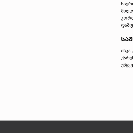
საერ
მთელ
კორძ
დამფ
სამ
მაკა
უზრუ
უწყვ