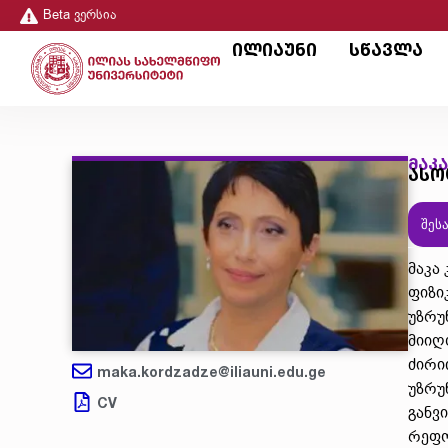
Beta ვერსია
ილიაუნი
სწავლა
მაკ
ასო
შეს
მაკა
ფიზი
უზრუ
მიიღ
ძირი
maka.kordzadze@iliauni.edu.ge
უზრუ
CV
განვ
რეფო