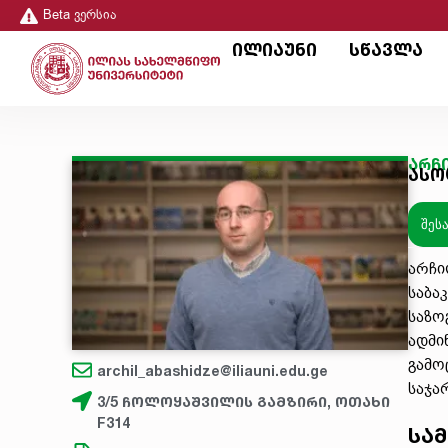
Beta ვერსია
ილიაუნი
სწავლა
არჩ
ასო
შეს
არჩი
საბა
საზო
ადმი
გამო
archil_abashidze@iliauni.edu.ge
საჯა
3/5 ჩოლოყაშვილის გამზირი, ოთახი
F314
სამ