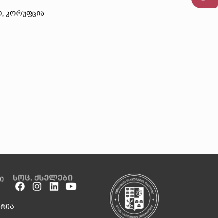
ი, კორუფცია
სოც. ქსელები
ი
არია