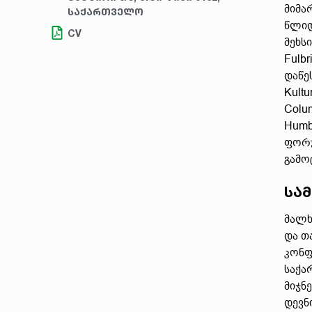
მიმა
საქართველო
წლიდ
CV
მეხს
Fulb
დაწეს
Kultu
Colum
Humb
ფორუ
გამო
სამ
მალხ
და თ
კონფ
საქა
მიჯნ
დევნ