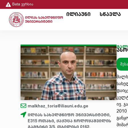
Beta ვერსია
ილიაუნი
სწავლა
მალ
ასო
შეს
მალხ
სახე
დაიც
კულტ
ივ. 
malkhaz_toria@iliauni.edu.ge
2010
ილიას სახელმწიფო უნივერსიტეტი,
განყ
E315 ოთახი, ქაქუცა ჩოლოყაშვილის
მიმა
გამზირი 3/5, თბილისი 0162,