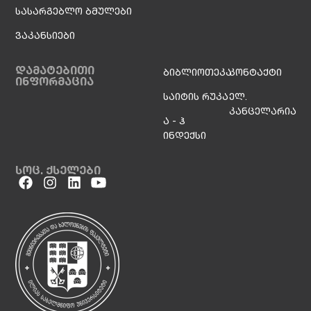
სასარგებლო ბმულები
ვაკანსიები
დამატებითი
ბიბლიოთეკა
კონტაქტი
ინფორმაცია
საიტის რუკა
ელ.
კანცელარია
ა - ჰ
ინდექსი
სოც. ქსელები