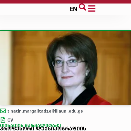
EN
tinatin.margalitadze@iliauni.edu.ge
CV
თინათინ მარგალიტაძე
პროფესორი ლექსიკოგრაფიის