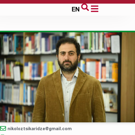
EN
nikoloztsikaridze@gmail.com